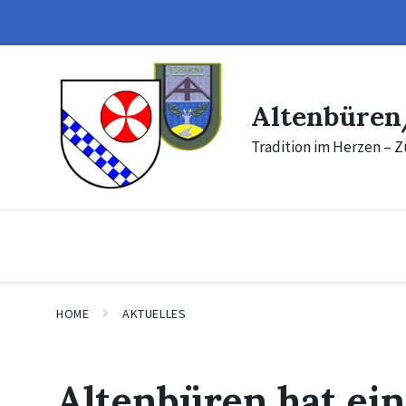
Skip
Skip
to
to
content
footer
Altenbüren
Tradition im Herzen – Z
HOME
AKTUELLES
Altenbüren hat ein