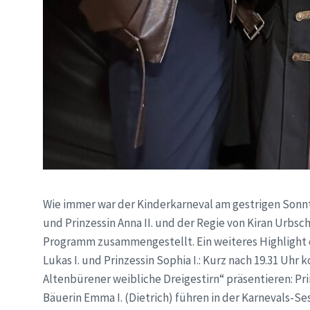
Wie immer war der Kinderkarneval am gestrigen Sonntag
und Prinzessin Anna II. und der Regie von Kiran Urbsc
Programm zusammengestellt. Ein weiteres Highlight d
Lukas I. und Prinzessin Sophia I.: Kurz nach 19.31 Uh
Altenbürener weibliche Dreigestirn“ präsentieren: Prin
Bäuerin Emma I. (Dietrich) führen in der Karnevals-Ses