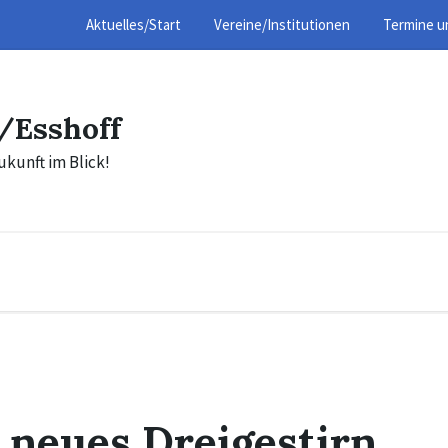
Aktuelles/Start
Vereine/Institutionen
Termine u
/Esshoff
ukunft im Blick!
 neues Dreigestirn