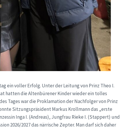
 ein voller Erfolg. Unter der Leitung von Prinz Theo I.
hat hatten die Altenbürener Kinder wieder ein tolles
es Tages war die Proklamation der Nachfolger von Prinz
r konnte Sitzungspräsident Markus Krollmann das „erste
zessin Inga I. (Andreas), Jungfrau Rieke I. (Stappert) und
sion 2026/2027 das närrische Zepter. Man darf sich daher