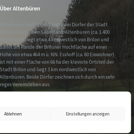
Über Altenbüren
Altenbüren und Esshoff sind zwei Dörfer der Stadt
Brilon im östlichen Sauerland. Altenbüren (ca. 1.400
Einwohner) liegt etwa 4 km westlich von Brilon und
damit am Rande der Briloner Hochfläche auf einer
Höhe von etwa 464 m ü. NN. Esshoff (ca. 80 Einwohner)
ist mit einer Fläche von 66 ha der kleinste Ortsteil der
Stadt Brilon und liegt 3 km nordwestlich von
Altenbüren. Beide Dörfer zeichnen sich durch ein sehr
reges Vereinsleben aus.
Ablehnen
Einstellungen anzeigen