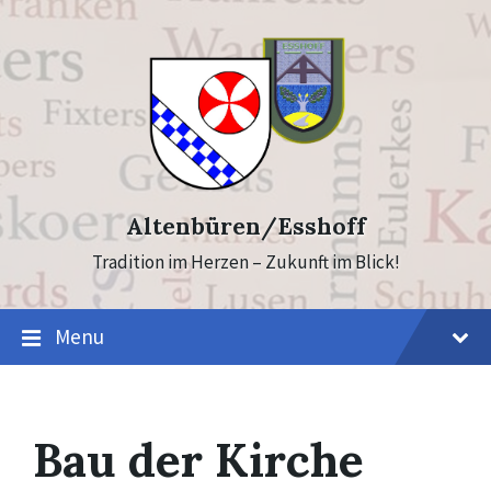
Skip
Skip
to
to
content
footer
Altenbüren/Esshoff
Tradition im Herzen – Zukunft im Blick!
Menu
Bau der Kirche