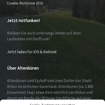
Cookie-Richtlinie (EU)
Jetzt mitfunken!
Bleiben Sie auch unterwegs immer auf dem
Laufenden mit DorfFunk!
Jetzt laden für iOS & Android
Über Altenbüren
Altenbüren und Esshoff sind zwei Dörfer der Stadt
Brilon im östlichen Sauerland. Altenbüren (ca. 1.400
Einwohner) liegt etwa 4 km westlich von Brilon und
damit am Rande der Briloner Hochfläche auf einer
Höhe von etwa 464 m ü. NN. Esshoff (ca. 80 Einwohner)