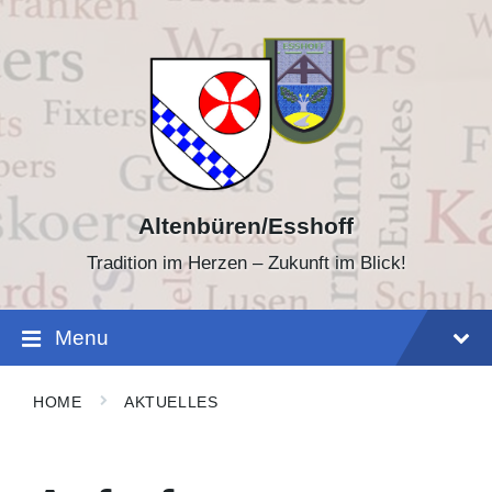
Skip
Skip
to
to
content
footer
Altenbüren/Esshoff
Tradition im Herzen – Zukunft im Blick!
Menu
HOME
AKTUELLES