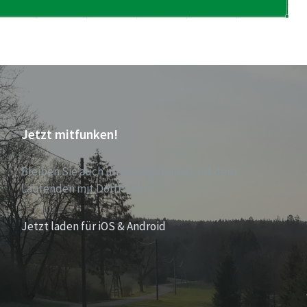
Jetzt mitfunken!
Bleiben Sie auch unterwegs immer auf dem
Laufenden mit DorfFunk!
Jetzt laden für iOS & Android