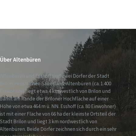
Über Altenbüren
Altenbüren und Esshoff sind zwei Dörfer der Stadt
Brilon im östlichen Sauerland. Altenbüren (ca. 1.400
Einwohner) liegt etwa 4 km westlich von Brilon und
damit am Rande der Briloner Hochfläche auf einer
Höhe von etwa 464 m ü. NN. Esshoff (ca. 80 Einwohner)
ist mit einer Fläche von 66 ha der kleinste Ortsteil der
Stadt Brilon und liegt 3 km nordwestlich von
Altenbüren. Beide Dörfer zeichnen sich durch ein sehr