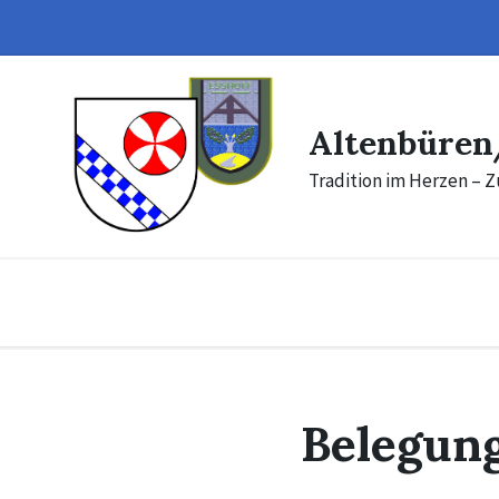
Skip
Skip
to
to
content
footer
Altenbüren
Tradition im Herzen – Z
Belegun