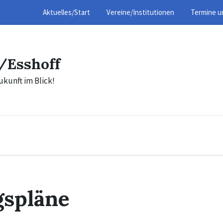
Aktuelles/Start
Vereine/Institutionen
Termine u
/Esshoff
ukunft im Blick!
gspläne