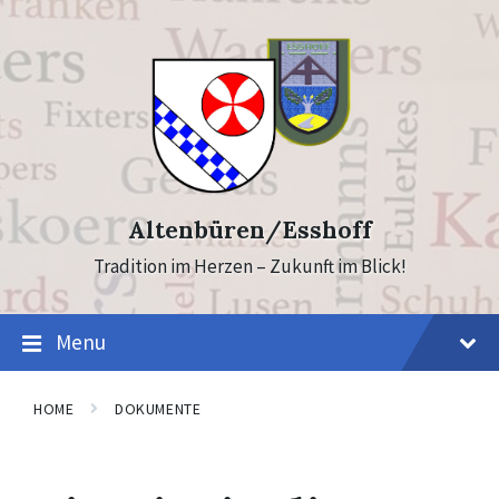
Skip
Skip
to
to
content
footer
Altenbüren/Esshoff
Tradition im Herzen – Zukunft im Blick!
Menu
HOME
DOKUMENTE