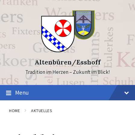
Skip
Skip
to
to
content
footer
Altenbüren/Esshoff
Tradition im Herzen – Zukunft im Blick!
Menu
HOME
AKTUELLES