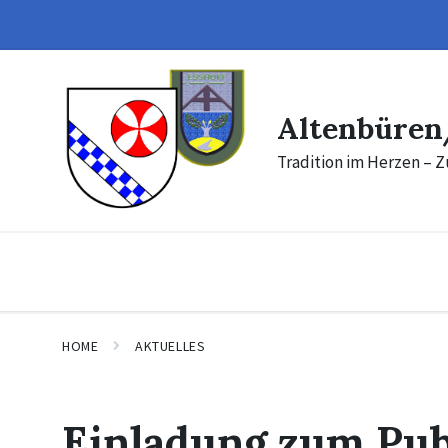
Skip
Skip
to
to
content
footer
Altenbüren
Tradition im Herzen – Z
HOME
AKTUELLES
Einladung zum Pub