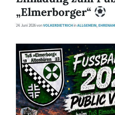
„Elmerborger“
24. Juni 2026
von
VOLKERDIETRICH
in
ALLGEMEIN
,
EHRENA