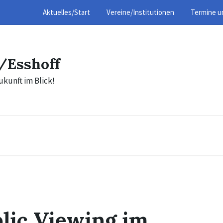
Aktuelles/Start
Vereine/Institutionen
Termine u
/Esshoff
ukunft im Blick!
lic Viewing im