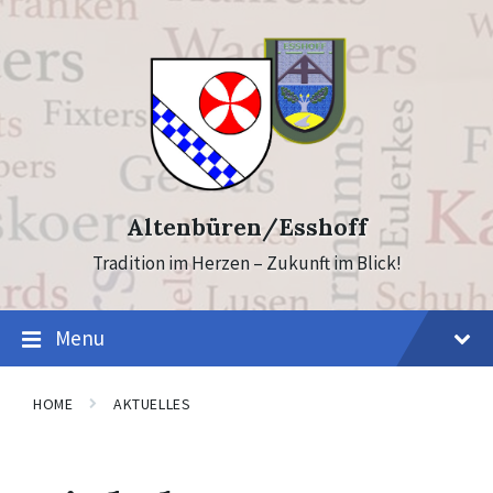
Skip
Skip
to
to
content
footer
Altenbüren/Esshoff
Tradition im Herzen – Zukunft im Blick!
Menu
HOME
AKTUELLES