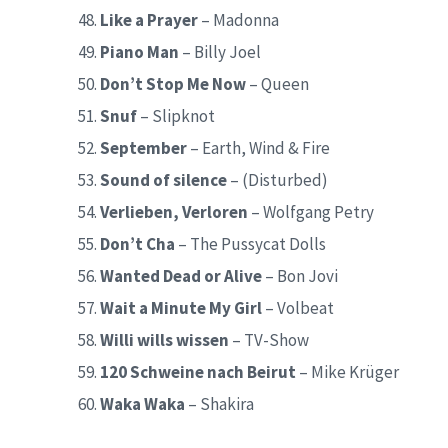
Like a Prayer
– Madonna
Piano Man
– Billy Joel
Don’t Stop Me Now
– Queen
Snuf
– Slipknot
September
– Earth, Wind & Fire
Sound of silence
– (Disturbed)
Verlieben, Verloren
– Wolfgang Petry
Don’t Cha
– The Pussycat Dolls
Wanted Dead or Alive
– Bon Jovi
Wait a Minute My Girl
– Volbeat
Willi wills wissen
– TV-Show
120 Schweine nach Beirut
– Mike Krüger
Waka Waka
– Shakira