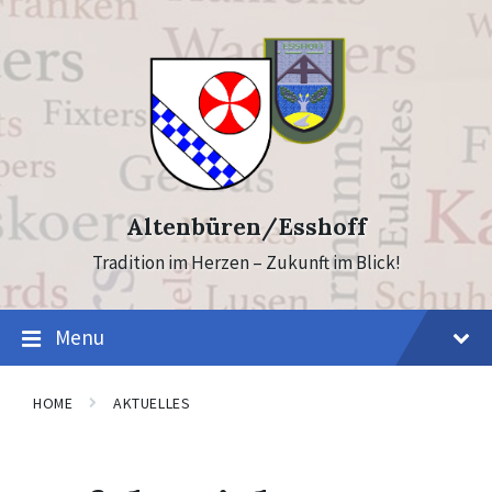
Skip
Skip
to
to
content
footer
Altenbüren/Esshoff
Tradition im Herzen – Zukunft im Blick!
Menu
HOME
AKTUELLES