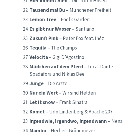
Hier kommt Alex
– Die Toten Hosen
Tausend mal Du
– Münchener Freiheit
Lemon Tree
– Fool’s Garden
Es gibt nur Wasser
– Santiano
Zukunft Pink
– Peter Fox feat. Inéz
Tequila
– The Champs
Velocita
– Gigi D’Agostino
Mädchen auf dem Pferd
– Luca- Dante
Spadafora und Niklas Dee
Junge
– Die Ärzte
Nur ein Wort
– Wir sind Helden
Let it snow
– Frank Sinatra
Komet
– Udo Lindenberg & Apache 207
Irgendwie, Irgendwo, Irgendwann
– Nena
Mambo
– Herbert Grönemeyer