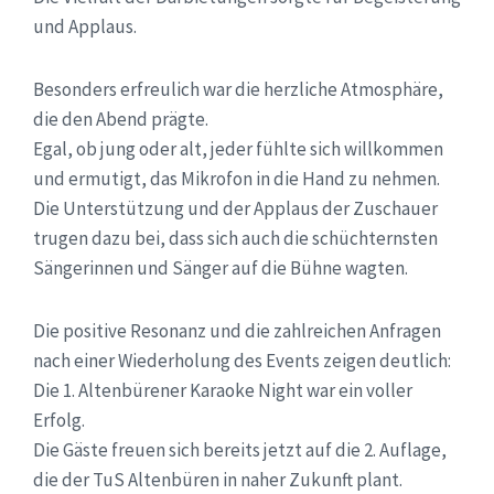
und Applaus.
Besonders erfreulich war
die
herzliche Atmosphäre,
die
den Abend prägte.
Egal, ob jung oder alt, jeder fühlte sich willkommen
und ermutigt, das Mikrofon in
die
Hand zu nehmen.
Die Unterstützung und der Applaus der Zuschauer
trugen dazu bei, dass sich auch
die
schüchternsten
Sängerinnen und Sänger auf
die
Bühne wagten.
Die positive Resonanz und
die
zahlreichen Anfragen
nach einer Wiederholung des Events zeigen deutlich:
Die
1
. Altenbürener Karaoke Night war ein voller
Erfolg.
Die Gäste freuen sich bereits jetzt auf
die
2
. Auflage,
die
der TuS Altenbüren in naher Zukunft plant.