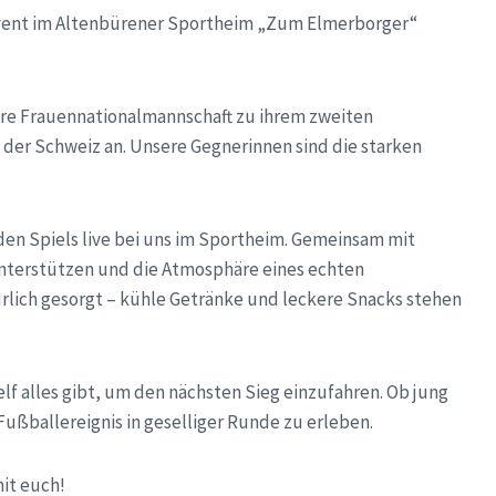
Event im Altenbürener Sportheim „Zum Elmerborger“
nsere Frauennationalmannschaft zu ihrem zweiten
 der Schweiz an. Unsere Gegnerinnen sind die starken
en Spiels live bei uns im Sportheim. Gemeinsam mit
unterstützen und die Atmosphäre eines echten
türlich gesorgt – kühle Getränke und leckere Snacks stehen
f alles gibt, um den nächsten Sieg einzufahren. Ob jung
Fußballereignis in geselliger Runde zu erleben.
it euch!