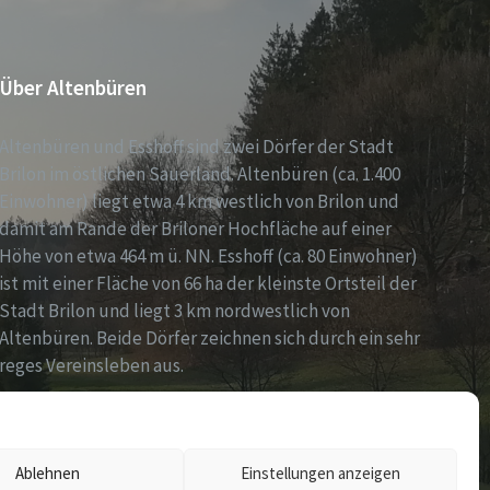
Über Altenbüren
Altenbüren und Esshoff sind zwei Dörfer der Stadt
Brilon im östlichen Sauerland. Altenbüren (ca. 1.400
Einwohner) liegt etwa 4 km westlich von Brilon und
damit am Rande der Briloner Hochfläche auf einer
Höhe von etwa 464 m ü. NN. Esshoff (ca. 80 Einwohner)
ist mit einer Fläche von 66 ha der kleinste Ortsteil der
Stadt Brilon und liegt 3 km nordwestlich von
Altenbüren. Beide Dörfer zeichnen sich durch ein sehr
reges Vereinsleben aus.
Ablehnen
Einstellungen anzeigen