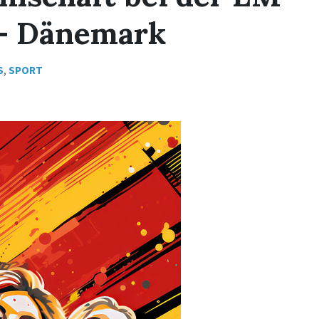
 – Dänemark
S
,
SPORT