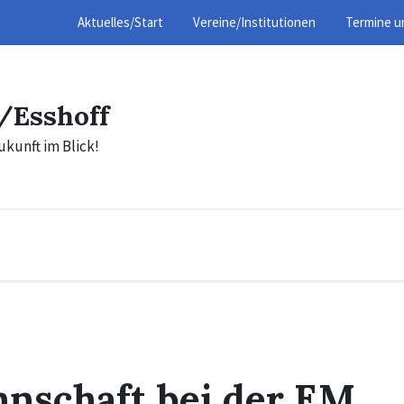
Aktuelles/Start
Vereine/Institutionen
Termine u
/Esshoff
ukunft im Blick!
nschaft bei der EM