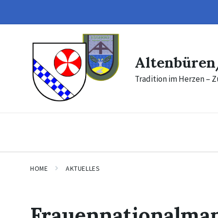
Skip
Skip
to
to
content
footer
Altenbüren
Tradition im Herzen – Z
HOME
AKTUELLES
Frauennationalman