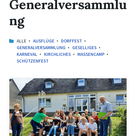
Generalversammlu
ng
ALLE
AUSFLÜGE
DORFFEST
GENERALVERSAMMLUNG
GESELLIGES
KARNEVAL
KIRCHLICHES
MASSENCAMP
SCHÜTZENFEST