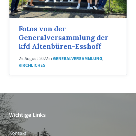
Fotos von der
Generalversammlung der
kfd Altenbüren-Esshoff
25. August 2022
in
GENERALVERSAMMLUNG
,
KIRCHLICHES
Wichtige Links
Kontakt