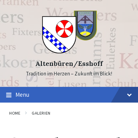
Skip
Skip
to
to
content
footer
Altenbüren/Esshoff
Tradition im Herzen – Zukunft im Blick!
Menu
HOME
GALERIEN