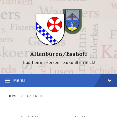
Skip
Skip
to
to
content
footer
Altenbüren/Esshoff
Tradition im Herzen – Zukunft im Blick!
Menu
HOME
GALERIEN