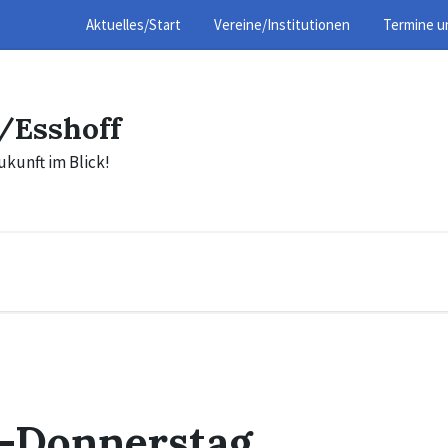
Aktuelles/Start
Vereine/Institutionen
Termine u
/Esshoff
ukunft im Blick!
t-Donnerstag