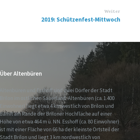
Weiter
2019: Schützenfest-Mittwoch
Über Altenbüren
Altenbüren und Esshoff sind zwei Dörfer der Stadt
Brilon im östlichen Sauerland. Altenbüren (ca. 1.400
Einwohner) liegt etwa 4 km westlich von Brilon und
damit am Rande der Briloner Hochfläche auf einer
Höhe von etwa 464 m ü. NN. Esshoff (ca. 80 Einwohner)
ist mit einer Fläche von 66 ha der kleinste Ortsteil der
Stadt Brilon und liegt 3 km nordwestlich von