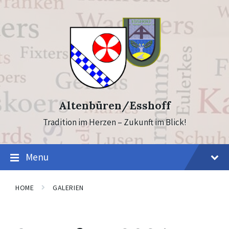
Skip
Skip
to
to
content
footer
Altenbüren/Esshoff
Tradition im Herzen – Zukunft im Blick!
Menu
HOME
GALERIEN