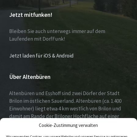
Jetzt mitfunken!
Bleiben Sie auch unterwegs immer auf dem
Laufenden mit DorfFunk!
Jetzt laden für iOS & Android
Über Altenbüren
Altenbüren und Esshoff sind zwei Dörfer der Stadt
Brilon im östlichen Sauerland. Altenbüren (ca. 1.400
Einwohner) liegt etwa 4 km westlich von Brilon und
damit am Rande der Briloner Hochfläche auf einer
Höhe von etwa 464 m ü. NN. Esshoff (ca. 80 Einwohner)
Cookie-Zustimmung verwalten
ist mit einer Fläche von 66 ha der kleinste Ortsteil der
Wir verwenden Cookies, um unsere Website und unseren Service zu optimieren.