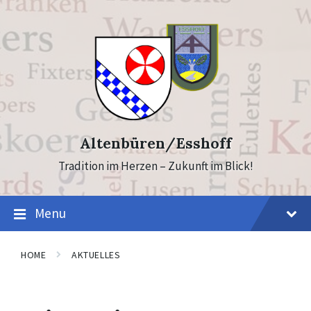
Skip
Skip
to
to
content
footer
Altenbüren/Esshoff
Tradition im Herzen – Zukunft im Blick!
Menu
HOME
AKTUELLES