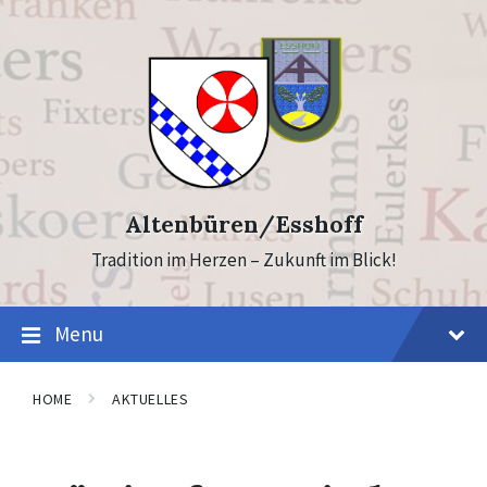
Skip
Skip
to
to
content
footer
Altenbüren/Esshoff
Tradition im Herzen – Zukunft im Blick!
Menu
HOME
AKTUELLES