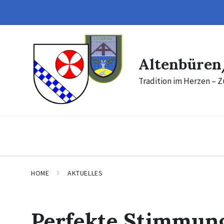
Skip
Skip
to
to
content
footer
Altenbüren
Tradition im Herzen – Z
HOME
AKTUELLES
Perfekte Stimmun