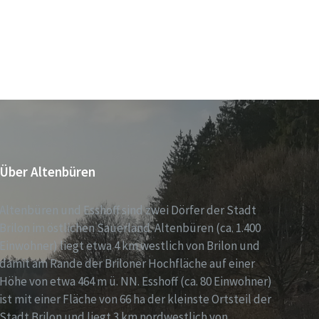
Über Altenbüren
Altenbüren und Esshoff sind zwei Dörfer der Stadt
Brilon im östlichen Sauerland. Altenbüren (ca. 1.400
Einwohner) liegt etwa 4 km westlich von Brilon und
damit am Rande der Briloner Hochfläche auf einer
Höhe von etwa 464 m ü. NN. Esshoff (ca. 80 Einwohner)
ist mit einer Fläche von 66 ha der kleinste Ortsteil der
Stadt Brilon und liegt 3 km nordwestlich von