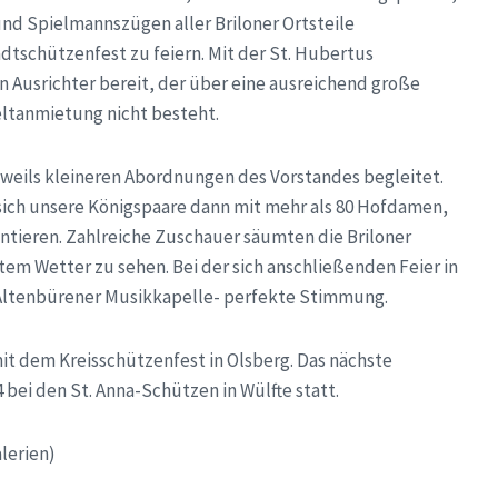
d Spielmannszügen aller Briloner Ortsteile
chützenfest zu feiern. Mit der St. Hubertus
n Ausrichter bereit, der über eine ausreichend große
eltanmietung nicht besteht.
weils kleineren Abordnungen des Vorstandes begleitet.
ich unsere Königspaare dann mit mehr als 80 Hofdamen,
tieren. Zahlreiche Zuschauer säumten die Briloner
em Wetter zu sehen. Bei der sich anschließenden Feier in
r Altenbürener Musikkapelle- perfekte Stimmung.
it dem Kreisschützenfest in Olsberg. Das nächste
bei den St. Anna-Schützen in Wülfte statt.
lerien)