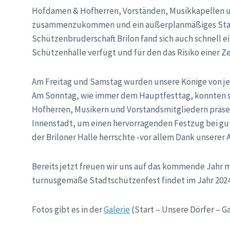
Hofdamen & Hofherren, Vorständen, Musikkapellen un
zusammenzukommen und ein außerplanmäßiges Stadts
Schützenbruderschaft Brilon fand sich auch schnell ei
Schützenhalle verfügt und für den das Risiko einer Z
Am Freitag und Samstag wurden unsere Könige von je
Am Sonntag, wie immer dem Hauptfesttag, konnten s
Hofherren, Musikern und Vorstandsmitgliedern präsen
Innenstadt, um einen hervorragenden Festzug bei gut
der Briloner Halle herrschte -vor allem Dank unsere
Bereits jetzt freuen wir uns auf das kommende Jahr m
turnusgemäße Stadtschützenfest findet im Jahr 2024 
Fotos gibt es in der
Galerie
(Start – Unsere Dörfer – Ga