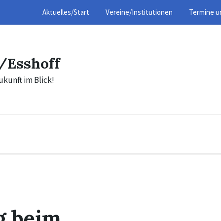
Aktuelles/Start
Vereine/Institutionen
Termine u
/Esshoff
ukunft im Blick!
g beim