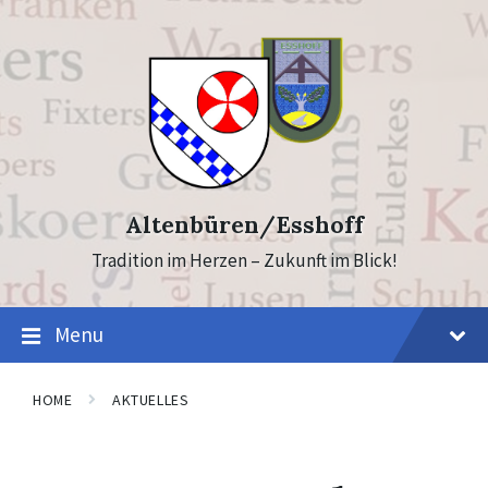
Skip
Skip
to
to
content
footer
Altenbüren/Esshoff
Tradition im Herzen – Zukunft im Blick!
Menu
HOME
AKTUELLES