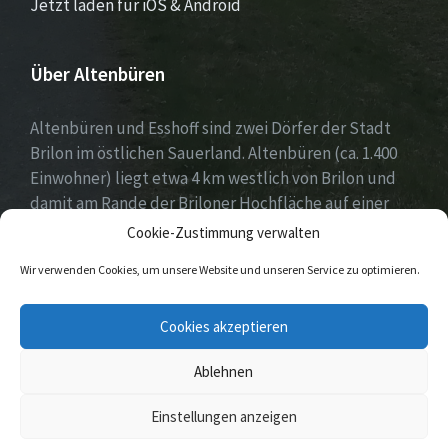
Jetzt laden für iOS & Android
Über Altenbüren
Altenbüren und Esshoff sind zwei Dörfer der Stadt
Brilon im östlichen Sauerland. Altenbüren (ca. 1.400
Einwohner) liegt etwa 4 km westlich von Brilon und
damit am Rande der Briloner Hochfläche auf einer
Höhe von etwa 464 m ü. NN. Esshoff (ca. 80 Einwohner)
Cookie-Zustimmung verwalten
ist mit einer Fläche von 66 ha der kleinste Ortsteil der
Wir verwenden Cookies, um unsere Website und unseren Service zu optimieren.
Stadt Brilon und liegt 3 km nordwestlich von
Altenbüren. Beide Dörfer zeichnen sich durch ein sehr
Cookies akzeptieren
reges Vereinsleben aus.
Ablehnen
© 2026 Altenbüren / Esshoff
Einstellungen anzeigen