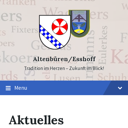
Skip
Skip
to
to
content
footer
Altenbüren/Esshoff
Tradition im Herzen – Zukunft im Blick!
Menu
Aktuelles