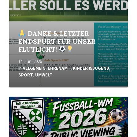
DANKE & LETZTER
ENDSPURT FÜR UNSER
FLUTLICHT!
14. Juni 2026
in
ALLGEMEIN
,
EHRENAMT
,
KINDER & JUGEND
,
SPORT
,
UMWELT
Mehr
erfahren