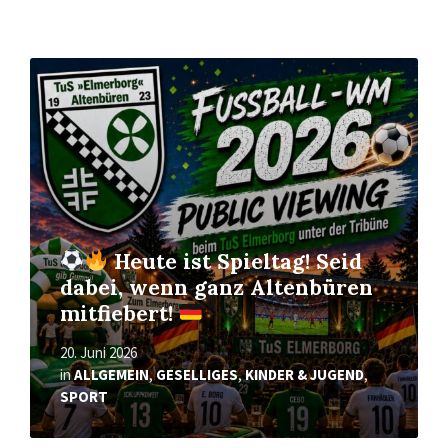
Mehr
erfahren
Heute ist Spieltag! Seid
dabei, wenn ganz Altenbüren
mitfiebert!
20. Juni 2026
in
ALLGEMEIN
,
GESELLIGES
,
KINDER & JUGEND
,
SPORT