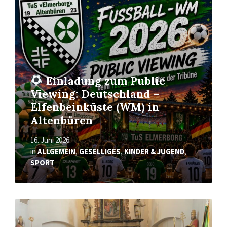
erfahren
Einladung zum Public
Viewing: Deutschland –
Elfenbeinküste (WM) in
Altenbüren
16. Juni 2026
in
ALLGEMEIN
,
GESELLIGES
,
KINDER & JUGEND
,
SPORT
Mehr
erfahren