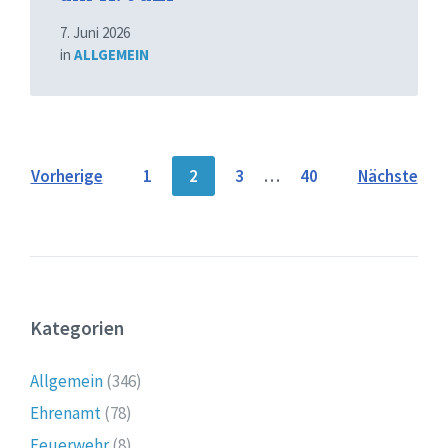
7. Juni 2026
in
ALLGEMEIN
Seitennummerierung
Vorherige
1
2
3
…
40
Nächste
der
Beiträge
Kategorien
Allgemein
(346)
Ehrenamt
(78)
Feuerwehr
(8)