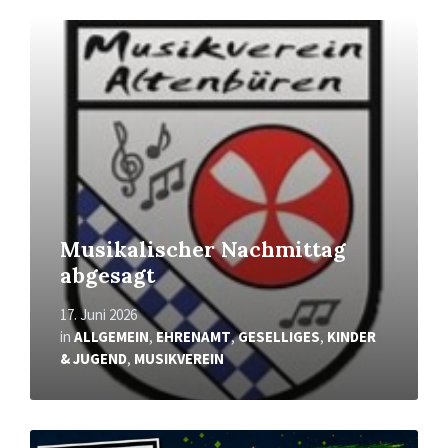
Mehr
erfahren
Musikalischer Nachmittag
abgesagt
17. Juni 2026
in
ALLGEMEIN
,
EHRENAMT
,
GESELLIGES
,
KINDER
& JUGEND
,
MUSIKVEREIN
Mehr