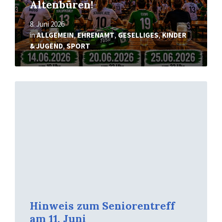
Altenbüren!
8. Juni 2026
in
ALLGEMEIN
,
EHRENAMT
,
GESELLIGES
,
KINDER
& JUGEND
,
SPORT
Mehr
erfahren
Hinweis zum Seniorentreff
am 11. Juni