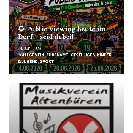
Public Viewing heute im
Dorf – seid dabei!
14. Juni 2026
in
ALLGEMEIN
,
EHRENAMT
,
GESELLIGES
,
KINDER
& JUGEND
,
SPORT
Mehr
erfahren