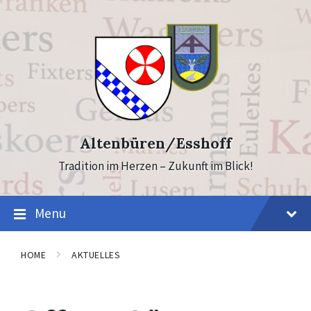
Skip
Skip
to
to
content
footer
Altenbüren/Esshoff
Tradition im Herzen – Zukunft im Blick!
Menu
HOME
AKTUELLES