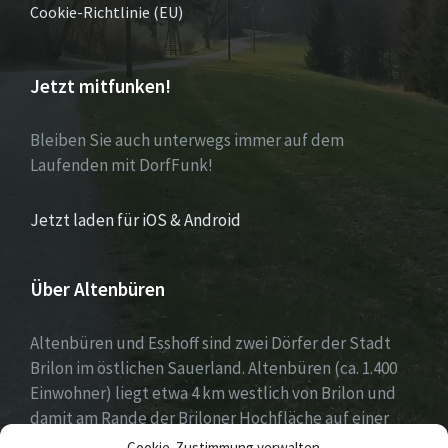
Cookie-Richtlinie (EU)
Jetzt mitfunken!
Bleiben Sie auch unterwegs immer auf dem
Laufenden mit DorfFunk!
Jetzt laden für iOS & Android
Über Altenbüren
Altenbüren und Esshoff sind zwei Dörfer der Stadt
Brilon im östlichen Sauerland. Altenbüren (ca. 1.400
Einwohner) liegt etwa 4 km westlich von Brilon und
damit am Rande der Briloner Hochfläche auf einer
Höhe von etwa 464 m ü. NN. Esshoff (ca. 80 Einwohner)
Cookie-Zustimmung verwalten