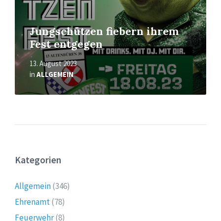
Jungschützen fiebern ihrem
Fest entgegen
13. August 2023
in
ALLGEMEIN
Kategorien
Allgemein
(346)
Ehrenamt
(78)
Feuerwehr
(8)