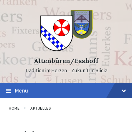
Skip
Skip
to
to
content
footer
Altenbüren/Esshoff
Tradition im Herzen – Zukunft im Blick!
Menu
HOME
AKTUELLES