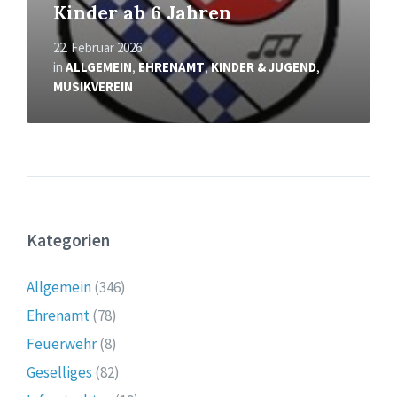
Kinder ab 6 Jahren
22. Februar 2026
in
ALLGEMEIN
,
EHRENAMT
,
KINDER & JUGEND
,
MUSIKVEREIN
Kategorien
Allgemein
(346)
Ehrenamt
(78)
Feuerwehr
(8)
Geselliges
(82)