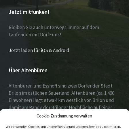
Jetzt mitfunken!
Bleiben Sie auch unterwegs immer auf dem
Laufenden mit DorfFunk!
Jetzt laden für iOS & Android
Über Altenbüren
Altenbüren und Esshoff sind zwei Dörfer der Stadt
Brilon im östlichen Sauerland. Altenbüren (ca. 1.400
Einwohner) liegt etwa 4 km westlich von Brilon und
damit am Rande der Briloner Hochfläche auf einer
Höhe von etwa 464 m ü. NN. Esshoff (ca. 80 Einwohner)
Cookie-Zustimmung verwalten
ist mit einer Fläche von 66 ha der kleinste Ortsteil der
Wir verwenden Cookies, um unsere Website und unseren Service zu optimieren.
Stadt Brilon und liegt 3 km nordwestlich von