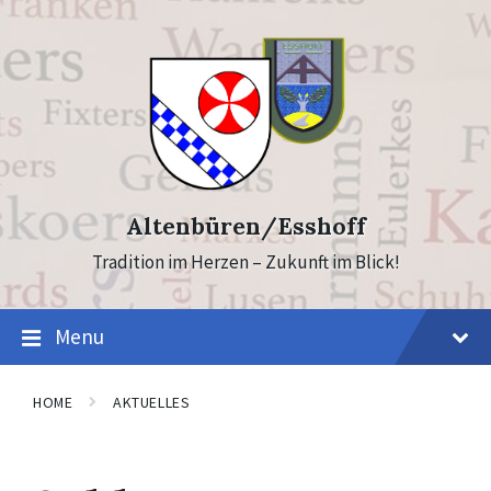
Skip
Skip
to
to
content
footer
Altenbüren/Esshoff
Tradition im Herzen – Zukunft im Blick!
Menu
HOME
AKTUELLES