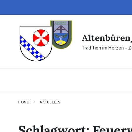
Skip
Skip
to
to
content
footer
Altenbüren
Tradition im Herzen – Z
HOME
AKTUELLES
Schlagwort:
Feuer