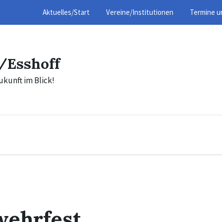
Aktuelles/Start
Vereine/Institutionen
Termine u
/Esshoff
ukunft im Blick!
wehrfest