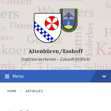
Skip
Skip
to
to
content
footer
Altenbüren/Esshoff
Tradition im Herzen – Zukunft im Blick!
Menu
HOME
AKTUELLES