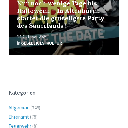
Nur noch wenige Tage bis
Halloween – In Altenbüren
startet die gruseligste Party
des Sauerlands !
24. Oktober 2025
in
GESELLIGES
,
KULTUR
Kategorien
Allgemein
(346)
Ehrenamt
(78)
Feuerwehr
(8)