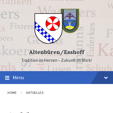
Skip
Skip
to
to
content
footer
Altenbüren/Esshoff
Tradition im Herzen – Zukunft im Blick!
Menu
HOME
AKTUELLES