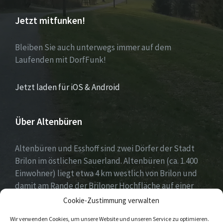
Jetzt mitfunken!
Bleiben Sie auch unterwegs immer auf dem
Laufenden mit DorfFunk!
Jetzt laden für iOS & Android
Über Altenbüren
Altenbüren und Esshoff sind zwei Dörfer der Stadt
Brilon im östlichen Sauerland. Altenbüren (ca. 1.400
Einwohner) liegt etwa 4 km westlich von Brilon und
damit am Rande der Briloner Hochfläche auf einer
Höhe von etwa 464 m ü. NN. Esshoff (ca. 80 Einwohner)
Cookie-Zustimmung verwalten
ist mit einer Fläche von 66 ha der kleinste Ortsteil der
Wir verwenden Cookies, um unsere Website und unseren Service zu optimieren.
Stadt Brilon und liegt 3 km nordwestlich von