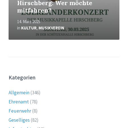
Hirschberg: Wer möchte
mitfahren?
14. März 2025
in
KULTUR
,
MUSIKVEREIN
Kategorien
Allgemein
(346)
Ehrenamt
(78)
Feuerwehr
(8)
Geselliges
(82)