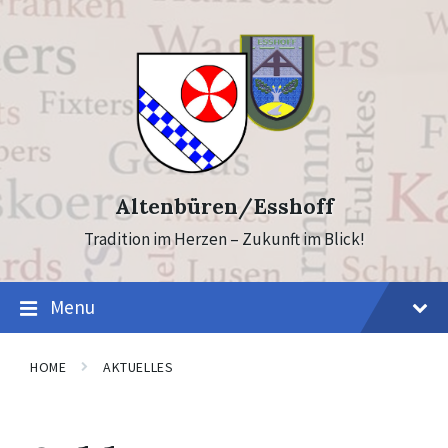
Skip
Skip
to
to
content
footer
Altenbüren/Esshoff
Tradition im Herzen – Zukunft im Blick!
Menu
HOME
AKTUELLES