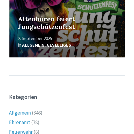
Altenbüren feiert
Jungschützenfest
2. September 2025
in
ALLGEMEIN
,
GESELLIGES
Kategorien
Allgemein
(346)
Ehrenamt
(78)
Feuerwehr
(8)