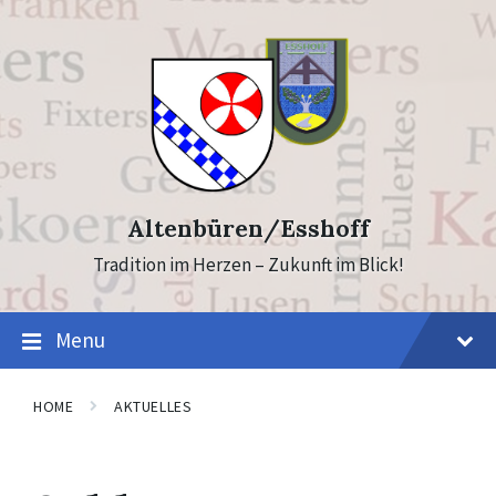
Skip
Skip
to
to
content
footer
Altenbüren/Esshoff
Tradition im Herzen – Zukunft im Blick!
Menu
HOME
AKTUELLES