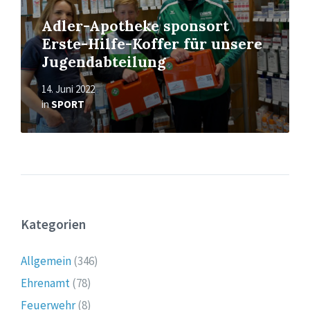
Adler-Apotheke sponsort
Erste-Hilfe-Koffer für unsere
Jugendabteilung
14. Juni 2022
in
SPORT
Kategorien
Allgemein
(346)
Ehrenamt
(78)
Feuerwehr
(8)