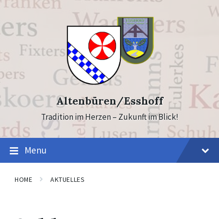
Skip
Skip
to
to
content
footer
Altenbüren/Esshoff
Tradition im Herzen – Zukunft im Blick!
Menu
HOME
AKTUELLES