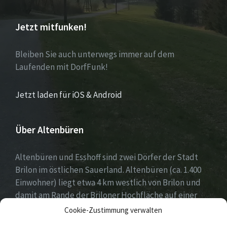
Jetzt mitfunken!
Bleiben Sie auch unterwegs immer auf dem
Laufenden mit DorfFunk!
Jetzt laden für iOS & Android
Über Altenbüren
Altenbüren und Esshoff sind zwei Dörfer der Stadt
Brilon im östlichen Sauerland. Altenbüren (ca. 1.400
Einwohner) liegt etwa 4 km westlich von Brilon und
damit am Rande der Briloner Hochfläche auf einer
Höhe von etwa 464 m ü. NN. Esshoff (ca. 80 Einwohner)
Cookie-Zustimmung verwalten
ist mit einer Fläche von 66 ha der kleinste Ortsteil der