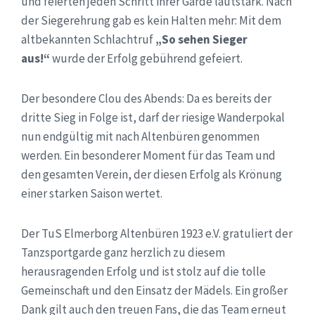
und feierten jeden Schritt ihrer Garde lautstark. Nach
der Siegerehrung gab es kein Halten mehr: Mit dem
altbekannten Schlachtruf
„So sehen Sieger
aus!“
wurde der Erfolg gebührend gefeiert.
Der besondere Clou des Abends: Da es bereits der
dritte Sieg in Folge ist, darf der riesige Wanderpokal
nun endgültig mit nach Altenbüren genommen
werden. Ein besonderer Moment für das Team und
den gesamten Verein, der diesen Erfolg als Krönung
einer starken Saison wertet.
Der TuS Elmerborg Altenbüren 1923 e.V. gratuliert der
Tanzsportgarde ganz herzlich zu diesem
herausragenden Erfolg und ist stolz auf die tolle
Gemeinschaft und den Einsatz der Mädels. Ein großer
Dank gilt auch den treuen Fans, die das Team erneut