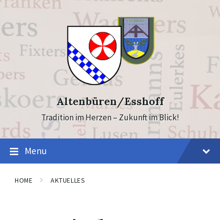
Skip
Skip
to
to
content
footer
Altenbüren/Esshoff
Tradition im Herzen – Zukunft im Blick!
Menu
HOME
AKTUELLES