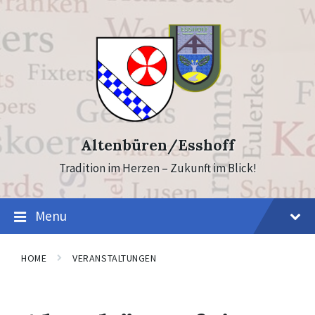
Skip
Skip
to
to
content
footer
Altenbüren/Esshoff
Tradition im Herzen – Zukunft im Blick!
Menu
HOME
VERANSTALTUNGEN