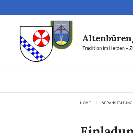
Skip
Skip
to
to
content
footer
Altenbüren
Tradition im Herzen – Z
HOME
VERANSTALTUNG
Einladu