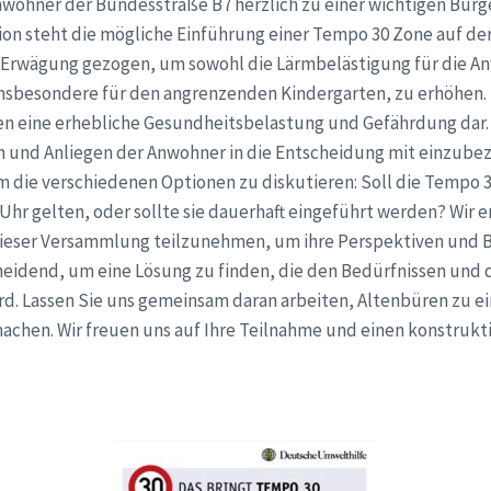
wohner der Bundesstraße B7 herzlich zu einer wichtigen Bür
ion steht die mögliche Einführung einer Tempo 30 Zone auf der
 Erwägung gezogen, um sowohl die Lärmbelästigung für die A
 insbesondere für den angrenzenden Kindergarten, zu erhöhen. 
 eine erhebliche Gesundheitsbelastung und Gefährdung dar. 
n und Anliegen der Anwohner in die Entscheidung mit einzube
m die verschiedenen Optionen zu diskutieren: Soll die Tempo 
 Uhr gelten, oder sollte sie dauerhaft eingeführt werden? Wir 
dieser Versammlung teilzunehmen, um ihre Perspektiven und 
heidend, um eine Lösung zu finden, die den Bedürfnissen und 
rd. Lassen Sie uns gemeinsam daran arbeiten, Altenbüren zu 
achen. Wir freuen uns auf Ihre Teilnahme und einen konstrukt