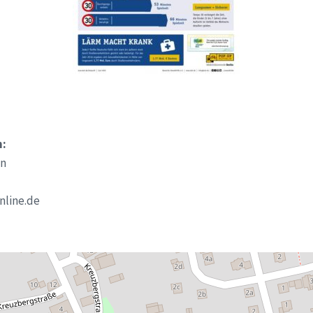
n:
en
nline.de