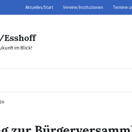
Aktuelles/Start
Vereine/Institutionen
Termine u
/Esshoff
ukunft im Blick!
EN
ng zur Bürgerversamm