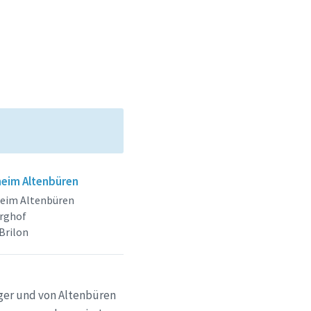
heim Altenbüren
heim Altenbüren
rghof
Brilon
ger und von Altenbüren