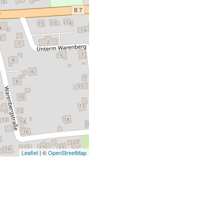
Leaflet
| ©
OpenStreetMap