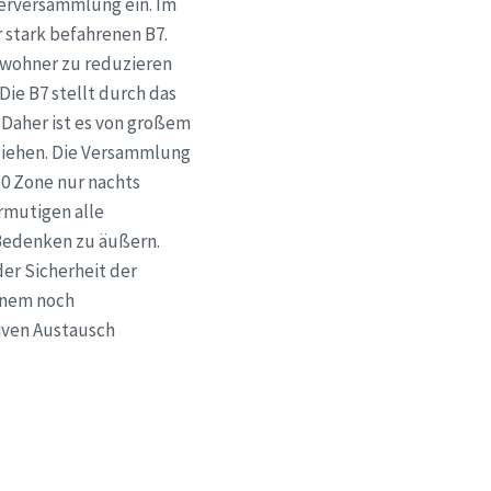
gerversammlung ein. Im
 stark befahrenen B7.
nwohner zu reduzieren
Die B7 stellt durch das
Daher ist es von großem
ziehen. Die Versammlung
30 Zone nur nachts
ermutigen alle
Bedenken zu äußern.
der Sicherheit der
einem noch
iven Austausch