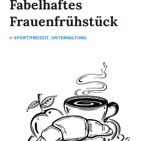
Fabelhaftes
Frauenfrühstück
in
SPORT/FREIZEIT
,
UNTERHALTUNG