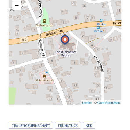
−
Leaflet
| ©
OpenStreetMap
Tags
FRAUENGEMEINSCHAFT
FRÜHSTÜCK
KFD