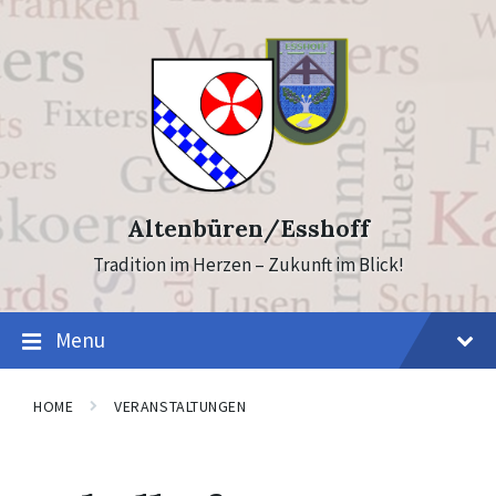
Skip
Skip
to
to
content
footer
Altenbüren/Esshoff
Tradition im Herzen – Zukunft im Blick!
Menu
HOME
VERANSTALTUNGEN