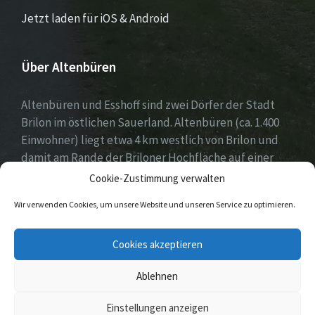
Jetzt laden für iOS & Android
Über Altenbüren
Altenbüren und Esshoff sind zwei Dörfer der Stadt
Brilon im östlichen Sauerland. Altenbüren (ca. 1.400
Einwohner) liegt etwa 4 km westlich von Brilon und
damit am Rande der Briloner Hochfläche auf einer
Höhe von etwa 464 m ü. NN. Esshoff (ca. 80 Einwohner)
Cookie-Zustimmung verwalten
ist mit einer Fläche von 66 ha der kleinste Ortsteil der
Wir verwenden Cookies, um unsere Website und unseren Service zu optimieren.
Stadt Brilon und liegt 3 km nordwestlich von
Altenbüren. Beide Dörfer zeichnen sich durch ein sehr
Cookies akzeptieren
reges Vereinsleben aus.
Ablehnen
© 2026 Altenbüren / Esshoff
Einstellungen anzeigen