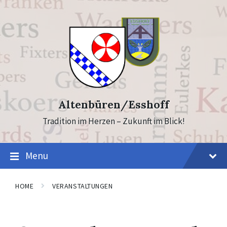
Skip
Skip
to
to
content
footer
Altenbüren/Esshoff
Tradition im Herzen – Zukunft im Blick!
Menu
HOME
VERANSTALTUNGEN