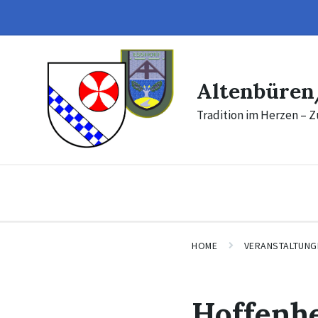
Skip
Skip
to
to
content
footer
Altenbüren
Tradition im Herzen – Z
HOME
VERANSTALTUNG
Hoffenh