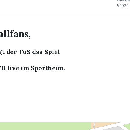
59929 
llfans,
t der TuS das Spiel
B live im Sportheim.