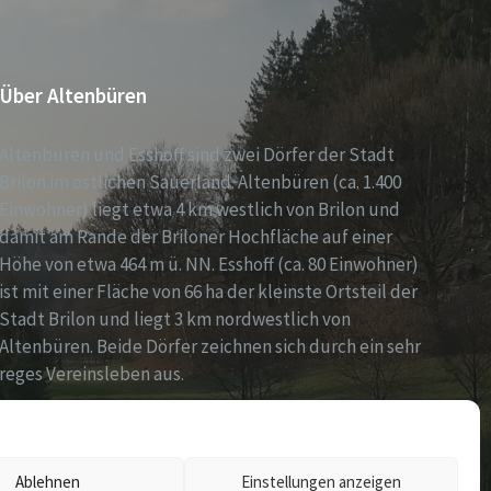
Über Altenbüren
Altenbüren und Esshoff sind zwei Dörfer der Stadt
Brilon im östlichen Sauerland. Altenbüren (ca. 1.400
Einwohner) liegt etwa 4 km westlich von Brilon und
damit am Rande der Briloner Hochfläche auf einer
Höhe von etwa 464 m ü. NN. Esshoff (ca. 80 Einwohner)
ist mit einer Fläche von 66 ha der kleinste Ortsteil der
Stadt Brilon und liegt 3 km nordwestlich von
Altenbüren. Beide Dörfer zeichnen sich durch ein sehr
reges Vereinsleben aus.
Ablehnen
Einstellungen anzeigen