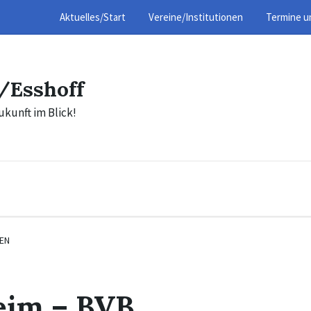
Aktuelles/Start
Vereine/Institutionen
Termine u
/Esshoff
ukunft im Blick!
EN
eim – BVB