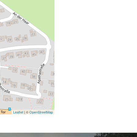
Leaflet
| ©
OpenStreetMap