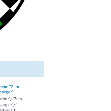
heim "Zum
borger"
heim \\\"Zum
borger\\\"
astraße 10