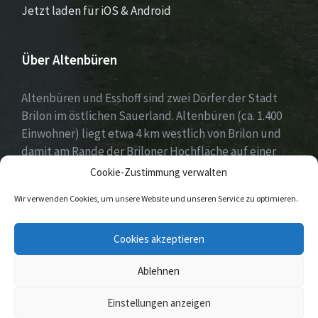
Jetzt laden für iOS & Android
Über Altenbüren
Altenbüren und Esshoff sind zwei Dörfer der Stadt
Brilon im östlichen Sauerland. Altenbüren (ca. 1.400
Einwohner) liegt etwa 4 km westlich von Brilon und
damit am Rande der Briloner Hochfläche auf einer
Höhe von etwa 464 m ü. NN. Esshoff (ca. 80 Einwohner)
Cookie-Zustimmung verwalten
ist mit einer Fläche von 66 ha der kleinste Ortsteil der
Wir verwenden Cookies, um unsere Website und unseren Service zu optimieren.
Stadt Brilon und liegt 3 km nordwestlich von
Altenbüren. Beide Dörfer zeichnen sich durch ein sehr
Cookies akzeptieren
reges Vereinsleben aus.
Ablehnen
© 2026 Altenbüren / Esshoff
Einstellungen anzeigen