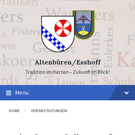
Skip
Skip
to
to
content
footer
Altenbüren/Esshoff
Tradition im Herzen – Zukunft im Blick!
Menu
HOME
VERANSTALTUNGEN