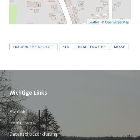
Leaflet
| ©
OpenStreetMap
Tags
FRAUENGEMEINSCHAFT
KFD
KRÄUTERWEIHE
MESSE
Wichtige Links
Kontakt
Impressum
Datenschutzerklärung