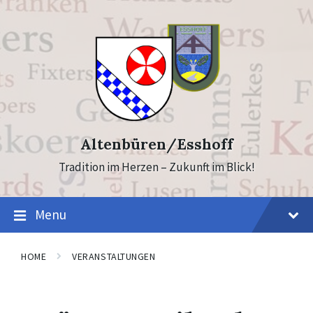
Skip
Skip
to
to
content
footer
Altenbüren/Esshoff
Tradition im Herzen – Zukunft im Blick!
Menu
HOME
VERANSTALTUNGEN