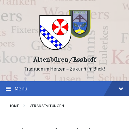
Skip
Skip
to
to
content
footer
Altenbüren/Esshoff
Tradition im Herzen – Zukunft im Blick!
Menu
HOME
VERANSTALTUNGEN