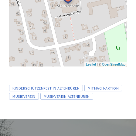
Leaflet
| ©
OpenStreetMap
Tags
KINDERSCHÜTZENFEST IN ALTENBÜREN
MITMACH-AKTION
MUSIKVEREIN
MUSIKVEREIN ALTENBÜREN