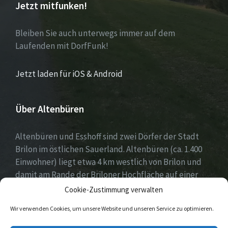
Jetzt mitfunken!
Bleiben Sie auch unterwegs immer auf dem
Laufenden mit DorfFunk!
Jetzt laden für iOS & Android
Über Altenbüren
Altenbüren und Esshoff sind zwei Dörfer der Stadt
Brilon im östlichen Sauerland. Altenbüren (ca. 1.400
Einwohner) liegt etwa 4 km westlich von Brilon und
damit am Rande der Briloner Hochfläche auf einer
Höhe von etwa 464 m ü. NN. Esshoff (ca. 80 Einwohner)
Cookie-Zustimmung verwalten
ist mit einer Fläche von 66 ha der kleinste Ortsteil der
Wir verwenden Cookies, um unsere Website und unseren Service zu optimieren.
Stadt Brilon und liegt 3 km nordwestlich von
Altenbüren. Beide Dörfer zeichnen sich durch ein sehr