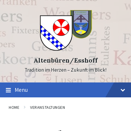
Skip
Skip
to
to
content
footer
Altenbüren/Esshoff
Tradition im Herzen – Zukunft im Blick!
Menu
HOME
VERANSTALTUNGEN