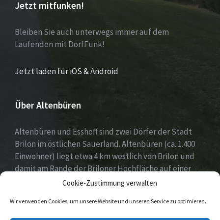
Jetzt mitfunken!
Bleiben Sie auch unterwegs immer auf dem
Laufenden mit DorfFunk!
Jetzt laden für iOS & Android
Über Altenbüren
Altenbüren und Esshoff sind zwei Dörfer der Stadt
Brilon im östlichen Sauerland. Altenbüren (ca. 1.400
Einwohner) liegt etwa 4 km westlich von Brilon und
damit am Rande der Briloner Hochfläche auf einer
Höhe von etwa 464 m ü. NN. Esshoff (ca. 80 Einwohner)
Cookie-Zustimmung verwalten
ist mit einer Fläche von 66 ha der kleinste Ortsteil der
Wir verwenden Cookies, um unsere Website und unseren Service zu optimieren.
Stadt Brilon und liegt 3 km nordwestlich von
Altenbüren. Beide Dörfer zeichnen sich durch ein sehr