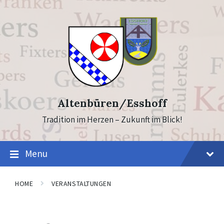
Skip
Skip
to
to
content
footer
Altenbüren/Esshoff
Tradition im Herzen – Zukunft im Blick!
Menu
HOME
VERANSTALTUNGEN