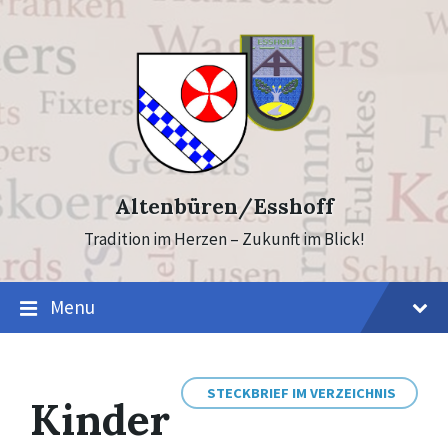
Skip
Skip
to
to
content
footer
Altenbüren/Esshoff
Tradition im Herzen – Zukunft im Blick!
Menu
STECKBRIEF IM VERZEICHNIS
Kinder