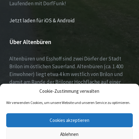
Laufenden mit DorfFunk!
Jetzt laden für iOS & Android
Über Altenbüren
Altenbüren und Esshoff sind zwei Dörfer der Stadt
Brilon im östlichen Sauerland. Altenbüren (ca. 1.400
Einwohner) liegt etwa 4 km westlich von Brilon und
damit am Rande der Briloner Hochfläche auf einer
Höhe von etwa 464 m ü. NN. Esshoff (ca. 80 Einwohner)
Cookie-Zustimmung verwalten
ist mit einer Fläche von 66 ha der kleinste Ortsteil der
Wir verwenden Cookies, um unsere Website und unseren Service zu optimieren.
Stadt Brilon und liegt 3 km nordwestlich von
Altenbüren. Beide Dörfer zeichnen sich durch ein sehr
Cookies akzeptieren
reges Vereinsleben aus.
Ablehnen