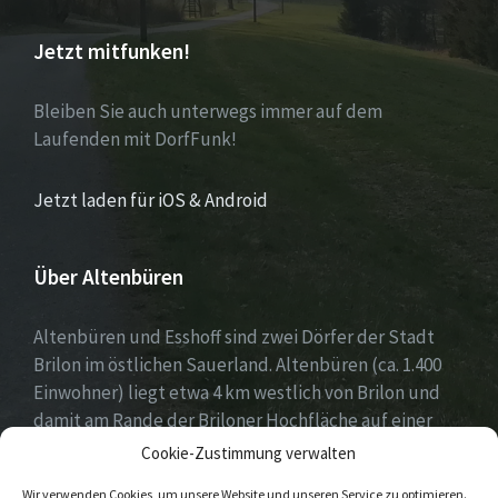
Jetzt mitfunken!
Bleiben Sie auch unterwegs immer auf dem
Laufenden mit DorfFunk!
Jetzt laden für iOS & Android
Über Altenbüren
Altenbüren und Esshoff sind zwei Dörfer der Stadt
Brilon im östlichen Sauerland. Altenbüren (ca. 1.400
Einwohner) liegt etwa 4 km westlich von Brilon und
damit am Rande der Briloner Hochfläche auf einer
Höhe von etwa 464 m ü. NN. Esshoff (ca. 80 Einwohner)
Cookie-Zustimmung verwalten
ist mit einer Fläche von 66 ha der kleinste Ortsteil der
Wir verwenden Cookies, um unsere Website und unseren Service zu optimieren.