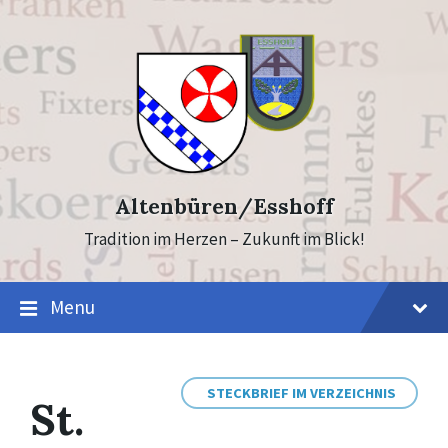
Skip
Skip
to
to
content
footer
Altenbüren/Esshoff
Tradition im Herzen – Zukunft im Blick!
Menu
STECKBRIEF IM VERZEICHNIS
St.