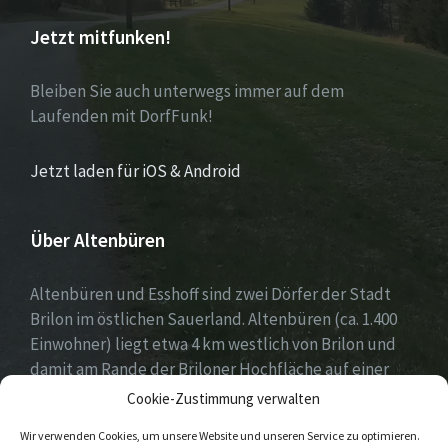
Jetzt mitfunken!
Bleiben Sie auch unterwegs immer auf dem
Laufenden mit DorfFunk!
Jetzt laden für iOS & Android
Über Altenbüren
Altenbüren und Esshoff sind zwei Dörfer der Stadt
Brilon im östlichen Sauerland. Altenbüren (ca. 1.400
Einwohner) liegt etwa 4 km westlich von Brilon und
damit am Rande der Briloner Hochfläche auf einer
Höhe von etwa 464 m ü. NN. Esshoff (ca. 80 Einwohner)
Cookie-Zustimmung verwalten
ist mit einer Fläche von 66 ha der kleinste Ortsteil der
Wir verwenden Cookies, um unsere Website und unseren Service zu optimieren.
Stadt Brilon und liegt 3 km nordwestlich von