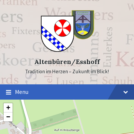
Skip
Skip
to
to
content
footer
Altenbüren/Esshoff
Tradition im Herzen – Zukunft im Blick!
Menu
+
−