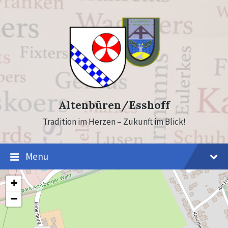
Skip
Skip
to
to
content
footer
Altenbüren/Esshoff
Tradition im Herzen – Zukunft im Blick!
Menu
+
−