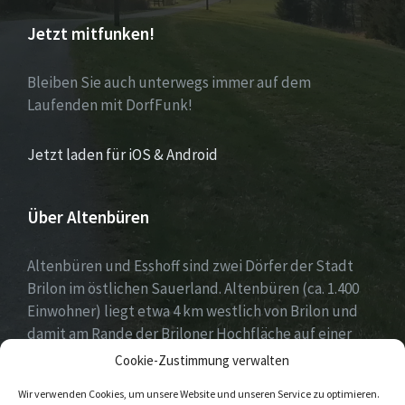
Jetzt mitfunken!
Bleiben Sie auch unterwegs immer auf dem
Laufenden mit DorfFunk!
Jetzt laden für iOS & Android
Über Altenbüren
Altenbüren und Esshoff sind zwei Dörfer der Stadt
Brilon im östlichen Sauerland. Altenbüren (ca. 1.400
Einwohner) liegt etwa 4 km westlich von Brilon und
damit am Rande der Briloner Hochfläche auf einer
Höhe von etwa 464 m ü. NN. Esshoff (ca. 80 Einwohner)
Cookie-Zustimmung verwalten
ist mit einer Fläche von 66 ha der kleinste Ortsteil der
Wir verwenden Cookies, um unsere Website und unseren Service zu optimieren.
Stadt Brilon und liegt 3 km nordwestlich von