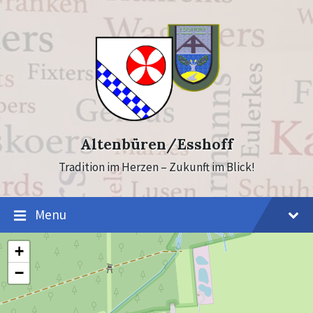
Skip
Skip
to
to
content
footer
Altenbüren/Esshoff
Tradition im Herzen – Zukunft im Blick!
Menu
+
−