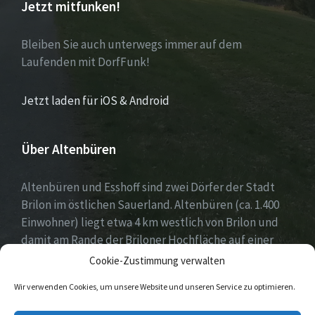
Jetzt mitfunken!
Bleiben Sie auch unterwegs immer auf dem
Laufenden mit DorfFunk!
Jetzt laden für iOS & Android
Über Altenbüren
Altenbüren und Esshoff sind zwei Dörfer der Stadt
Brilon im östlichen Sauerland. Altenbüren (ca. 1.400
Einwohner) liegt etwa 4 km westlich von Brilon und
damit am Rande der Briloner Hochfläche auf einer
Höhe von etwa 464 m ü. NN. Esshoff (ca. 80 Einwohner)
Cookie-Zustimmung verwalten
ist mit einer Fläche von 66 ha der kleinste Ortsteil der
Wir verwenden Cookies, um unsere Website und unseren Service zu optimieren.
Stadt Brilon und liegt 3 km nordwestlich von
Altenbüren. Beide Dörfer zeichnen sich durch ein sehr