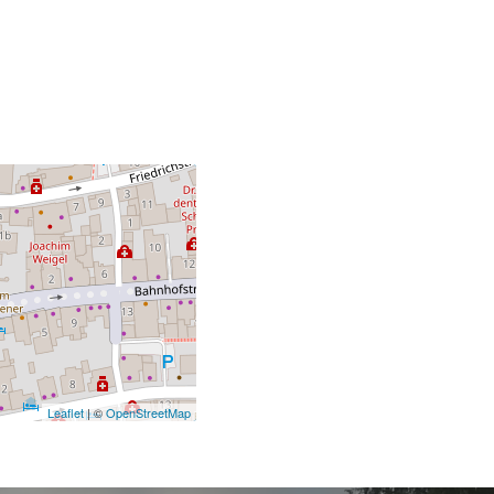
Leaflet
| ©
OpenStreetMap