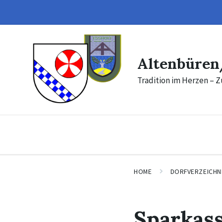
Skip
Skip
to
to
content
footer
Altenbüren
Tradition im Herzen – Z
HOME
DORFVERZEICHN
Sparkas