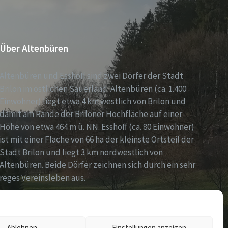
Über Altenbüren
Altenbüren und Esshoff sind zwei Dörfer der Stadt
Brilon im östlichen Sauerland. Altenbüren (ca. 1.400
Einwohner) liegt etwa 4 km westlich von Brilon und
damit am Rande der Briloner Hochfläche auf einer
Höhe von etwa 464 m ü. NN. Esshoff (ca. 80 Einwohner)
ist mit einer Fläche von 66 ha der kleinste Ortsteil der
Stadt Brilon und liegt 3 km nordwestlich von
Altenbüren. Beide Dörfer zeichnen sich durch ein sehr
reges Vereinsleben aus.
Ablehnen
Einstellungen anzeigen