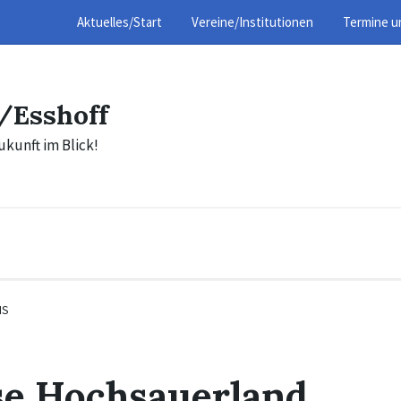
Aktuelles/Start
Vereine/Institutionen
Termine u
/Esshoff
ukunft im Blick!
IS
se Hochsauerland