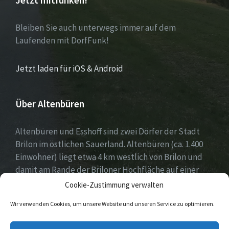
Jetzt mitfunken!
Bleiben Sie auch unterwegs immer auf dem
Laufenden mit DorfFunk!
Jetzt laden für iOS & Android
Über Altenbüren
Altenbüren und Esshoff sind zwei Dörfer der Stadt
Brilon im östlichen Sauerland. Altenbüren (ca. 1.400
Einwohner) liegt etwa 4 km westlich von Brilon und
damit am Rande der Briloner Hochfläche auf einer
Höhe von etwa 464 m ü. NN. Esshoff (ca. 80 Einwohner)
Cookie-Zustimmung verwalten
ist mit einer Fläche von 66 ha der kleinste Ortsteil der
Wir verwenden Cookies, um unsere Website und unseren Service zu optimieren.
Stadt Brilon und liegt 3 km nordwestlich von
Altenbüren. Beide Dörfer zeichnen sich durch ein sehr