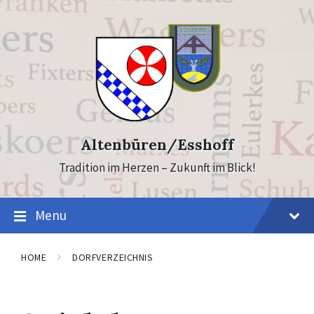
Skip
Skip
to
to
content
footer
Altenbüren/Esshoff
Tradition im Herzen – Zukunft im Blick!
Menu
HOME
DORFVERZEICHNIS