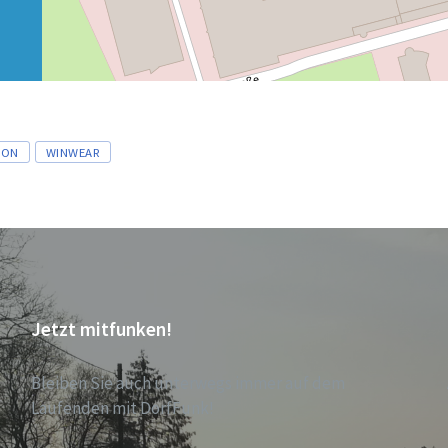
LON
WINWEAR
Jetzt mitfunken!
Bleiben Sie auch unterwegs immer auf dem
Laufenden mit DorfFunk!