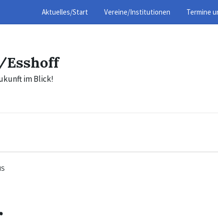
Aktuelles/Start
Vereine/Institutionen
Termine u
/Esshoff
ukunft im Blick!
IS
r