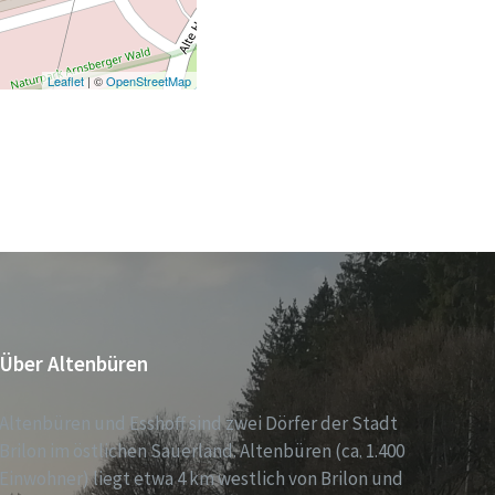
Leaflet
| ©
OpenStreetMap
Über Altenbüren
Altenbüren und Esshoff sind zwei Dörfer der Stadt
Brilon im östlichen Sauerland. Altenbüren (ca. 1.400
Einwohner) liegt etwa 4 km westlich von Brilon und