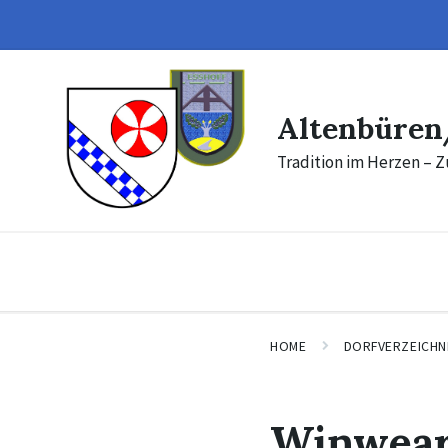
Skip
Skip
to
to
content
footer
Altenbüren
Tradition im Herzen – Z
HOME
DORFVERZEICHN
Winwea