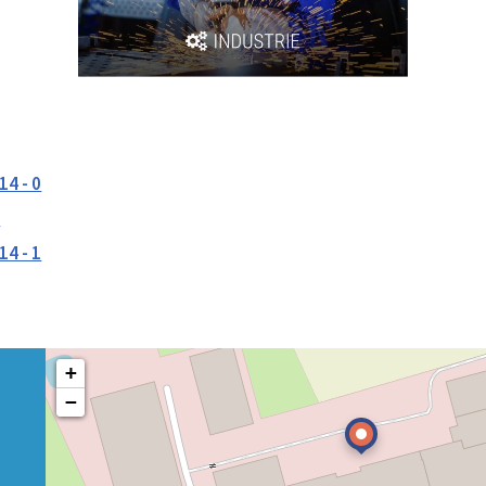
14 - 0
m
14 - 1
+
−