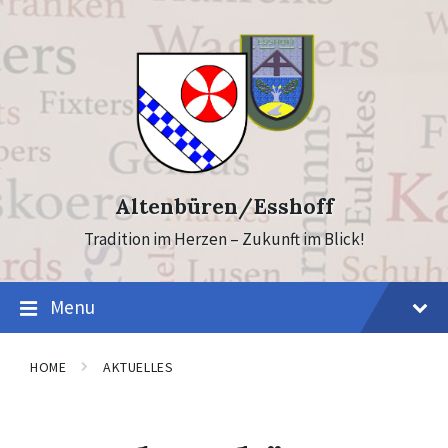
Skip
Skip
to
to
content
footer
Altenbüren/Esshoff
Tradition im Herzen – Zukunft im Blick!
Menu
HOME
AKTUELLES