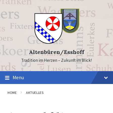
Skip
Skip
to
to
content
footer
Altenbüren/Esshoff
Tradition im Herzen – Zukunft im Blick!
Menu
HOME
AKTUELLES