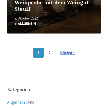
Weinprobe mit dem Weingut
Stauff
2. Oktober 2022
in
ALLGEMEIN
Seitennummerierung
1
2
Nächste
der
Beiträge
Kategorien
Allgemein
(346)